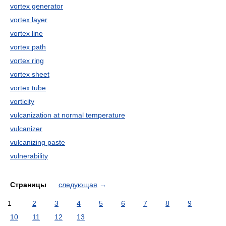
vortex generator
vortex layer
vortex line
vortex path
vortex ring
vortex sheet
vortex tube
vorticity
vulcanization at normal temperature
vulcanizer
vulcanizing paste
vulnerability
Страницы
следующая
→
1
2
3
4
5
6
7
8
9
10
11
12
13